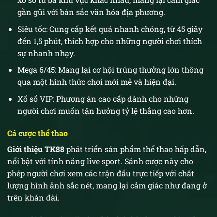
gần gũi với bản sắc văn hóa địa phương.
Siêu tốc: Cung cấp kết quả nhanh chóng, từ 45 giây
đến 1,5 phút, thích hợp cho những người chơi thích
sự nhanh nhạy.
Mega 6/45: Mang lại cơ hội trúng thưởng lớn thông
qua một hình thức chơi mới mẻ và hiện đại.
Xổ số VIP: Phương án cao cấp dành cho những
người chơi muốn tận hưởng tỷ lệ thắng cao hơn.
Cá cược thể thao
Giới thiệu TK88
phát triển sản phẩm thể thao hấp dẫn,
nổi bật với tính năng live sport. Sảnh cược này cho
phép người chơi xem các trận đấu trực tiếp với chất
lượng hình ảnh sắc nét, mang lại cảm giác như đang ở
trên khán đài.