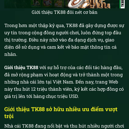
Giới thiệu TK88 đôi nét cơ bản
Trong hơn một thập kỷ qua, TK88 đã gây dựng được sự
uy tín trong cộng đồng người chơi, luôn đứng top đầu
thị trường. Điều này nhờ vào đa dạng dịch vụ, giao
diện dễ sử dụng và cam kết về bảo mật thông tin cá
nhân.
Giới thiệu TK88
với sự hỗ trợ của các đối tác hàng đầu,
đã mở rộng phạm vi hoạt động và trở thành một trong
những nhà cái lớn tại Việt Nam. Đến nay, trang Web
này thu hút 12 triệu thành viên, ký kết các hợp đồng có
giá trị lên tới hàng chục triệu USD.
Giới thiệu TK88 sở hữu nhiều ưu điểm vượt
trội
Nhà cái TK88 đang nổi bật và thu hút nhiều người chơi