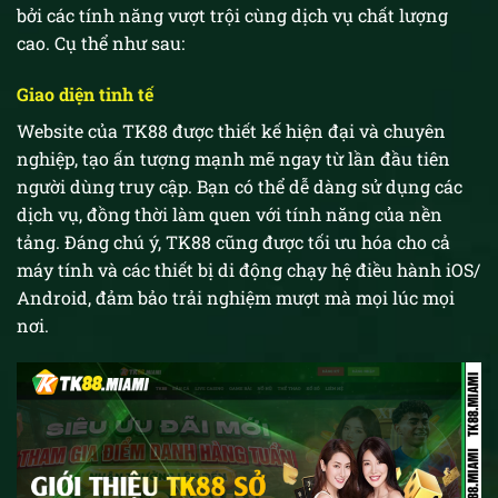
bởi các tính năng vượt trội cùng dịch vụ chất lượng
cao. Cụ thể như sau:
Giao diện tinh tế
Website của TK88 được thiết kế hiện đại và chuyên
nghiệp, tạo ấn tượng mạnh mẽ ngay từ lần đầu tiên
người dùng truy cập. Bạn có thể dễ dàng sử dụng các
dịch vụ, đồng thời làm quen với tính năng của nền
tảng. Đáng chú ý, TK88 cũng được tối ưu hóa cho cả
máy tính và các thiết bị di động chạy hệ điều hành iOS/
Android, đảm bảo trải nghiệm mượt mà mọi lúc mọi
nơi.