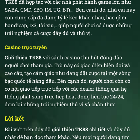
TK88 đã hợp tác với các nhà phát hành game lớn như
SABA, CMD, SBO, IM, UG, BTi,… Bên cạnh đó, nhà cái này
còn cung cấp đa dạng tỷ lệ kèo khác nhau, bao gồm:
handicap, 1×3, tài xỉu,.. giúp người chơi có được những
trải nghiệm cá cược đầy đủ và thú vị.
Casino trực tuyến
Giới thiệu TK88
với sảnh casino thu hút đông đảo
người chơi tham gia. Trò này có giao diện hiện đại và
cao cấp, tạo cảm giác như đang đặt cược tại một sòng
bạc quốc tế hàng đầu. Bên cạnh đó, người chơi còn có
cơ hội giao tiếp trực tiếp với các dealer thông qua hệ
thống phát sóng trực tiếp hoạt động liên tục 24/24,
đem lại những trải nghiệm thú vị và chân thực.
Lời kết
Bài viết trên đây đã
giới thiệu TK88
chi tiết và đầy đủ
nhất để bạn đọc tham khảo. Nếu mọi người đang tìm